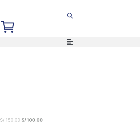
S/
150.00
S/
100.00