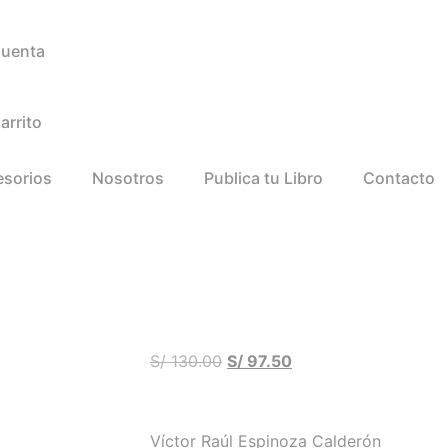
Cuenta
arrito
esorios
Nosotros
Publica tu Libro
Contacto
S/
130.00
S/
97.50
Víctor Raúl Espinoza Calderón