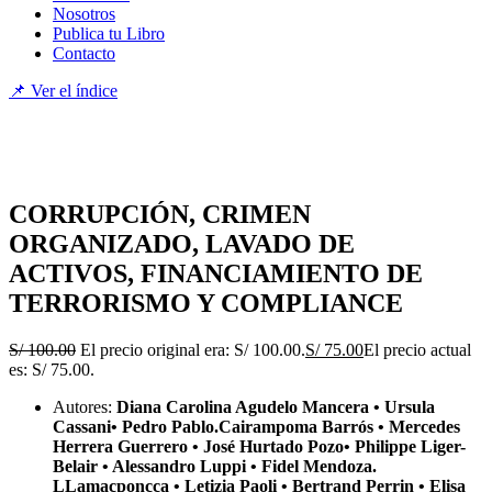
Nosotros
Publica tu Libro
Contacto
📌 Ver el índice
CORRUPCIÓN, CRIMEN
ORGANIZADO, LAVADO DE
ACTIVOS, FINANCIAMIENTO DE
TERRORISMO Y COMPLIANCE
S/
100.00
El precio original era: S/ 100.00.
S/
75.00
El precio actual
es: S/ 75.00.
Autores:
Diana Carolina Agudelo Mancera • Ursula
Cassani• Pedro Pablo.Cairampoma Barrós • Mercedes
Herrera Guerrero • José Hurtado Pozo• Philippe Liger-
Belair • Alessandro Luppi • Fidel Mendoza.
LLamacponcca • Letizia Paoli • Bertrand Perrin • Elisa