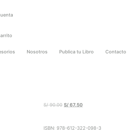
Cuenta
arrito
esorios
Nosotros
Publica tu Libro
Contacto
S/
90.00
S/
67.50
ISBN: 978-612-322-098-3