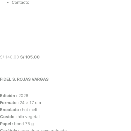
Contacto
S/
140.00
S/
105.00
FIDEL S. ROJAS VARGAS
Edición :
2026
Formato :
24 x 17 cm
Encolado :
hot melt
Cosido :
hilo vegetal
Papel :
bond 75 g
Carátula :
tapa dura lomo redondo