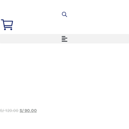
S/
120.00
S/
90.00