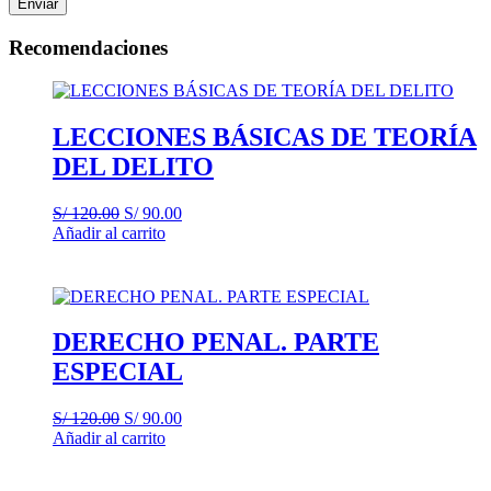
Recomendaciones
LECCIONES BÁSICAS DE TEORÍA
DEL DELITO
El
El
S/
120.00
S/
90.00
precio
precio
Añadir al carrito
original
actual
era:
es:
S/ 120.00.
S/ 90.00.
DERECHO PENAL. PARTE
ESPECIAL
El
El
S/
120.00
S/
90.00
precio
precio
Añadir al carrito
original
actual
era:
es: