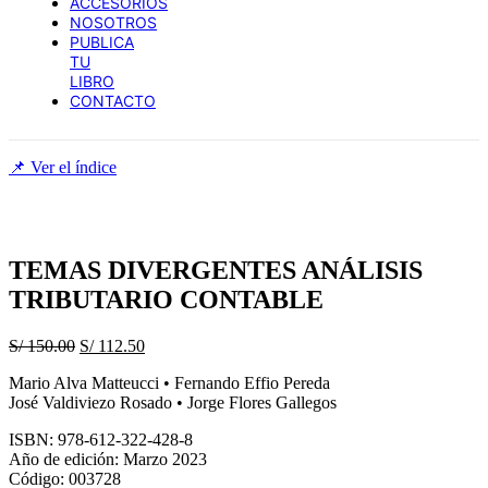
ACCESORIOS
NOSOTROS
PUBLICA
TU
LIBRO
CONTACTO
📌 Ver el índice
TEMAS DIVERGENTES ANÁLISIS
TRIBUTARIO CONTABLE
El
El
S/
150.00
S/
112.50
precio
precio
Mario Alva Matteucci • Fernando Effio Pereda
original
actual
José Valdiviezo Rosado • Jorge Flores Gallegos
era:
es:
S/ 150.00.
S/ 112.50.
ISBN: 978-612-322-428-8
Año de edición: Marzo 2023
Código: 003728