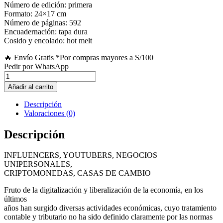
Número de edición: primera
Formato: 24×17 cm
Número de páginas: 592
Encuadernación: tapa dura
Cosido y encolado: hot melt
🔥 Envío Gratis
*Por compras mayores a S/100
Pedir por WhatsApp
TEMAS
DIVERGENTES
Añadir al carrito
ANÁLISIS
TRIBUTARIO
Descripción
CONTABLE
Valoraciones (0)
cantidad
Descripción
INFLUENCERS, YOUTUBERS, NEGOCIOS
UNIPERSONALES,
CRIPTOMONEDAS, CASAS DE CAMBIO
Fruto de la digitalización y liberalización de la economía, en los
últimos
años han surgido diversas actividades económicas, cuyo tratamiento
contable y tributario no ha sido definido claramente por las normas