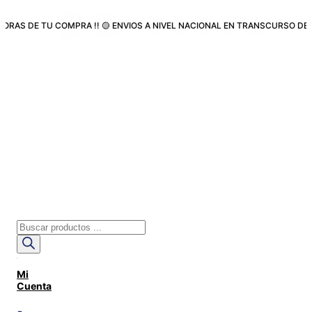
Ir
al
E TU COMPRA !! 🟡 ENVIOS A NIVEL NACIONAL EN TRANSCURSO DE LAS 48
contenido
Búsqueda
de
productos
Mi
Cuenta