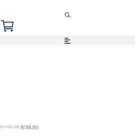
S/
120.00
S/
95.00