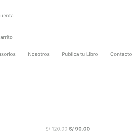
Cuenta
arrito
esorios
Nosotros
Publica tu Libro
Contacto
S/
120.00
S/
90.00